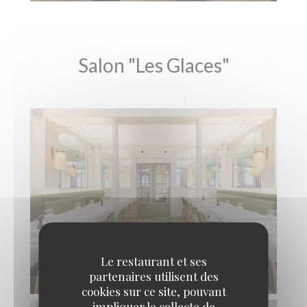
Salon "Les Glaces"
SALON "LES GLACES"
Le restaurant et ses
© @l'envue
partenaires utilisent des
cookies sur ce site, pouvant
impliquer la collecte de