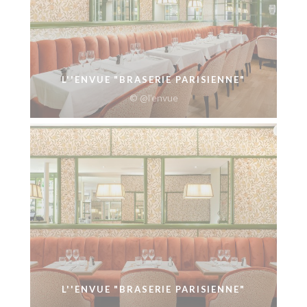
L''ENVUE "BRASERIE PARISIENNE"
© @l'envue
L''ENVUE "BRASERIE PARISIENNE"