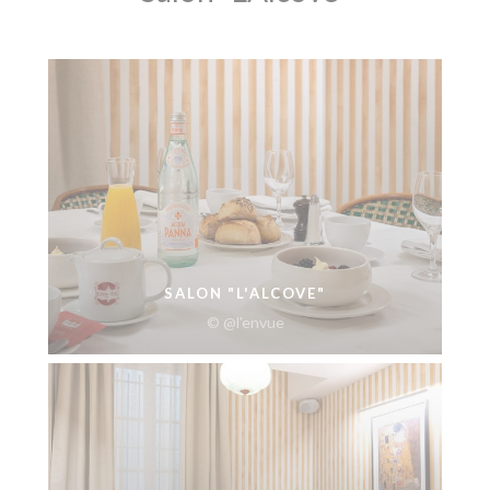
SALON "L'ALCOVE"
© @l'envue