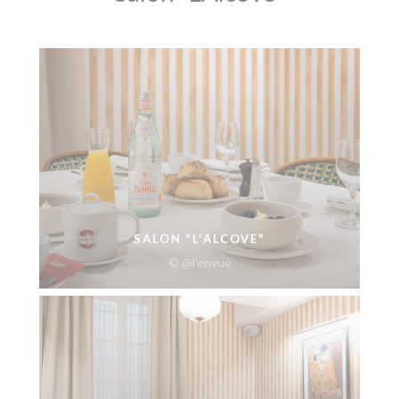
SALON "L'ALCOVE"
© @l'envue