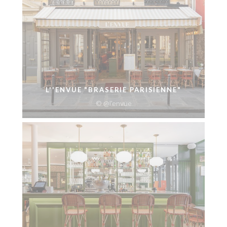
L''ENVUE "BRASERIE PARISIENNE"
© @l'envue