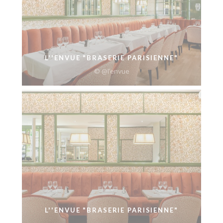
L''ENVUE "BRASERIE PARISIENNE"
© @l'envue
L''ENVUE "BRASERIE PARISIENNE"