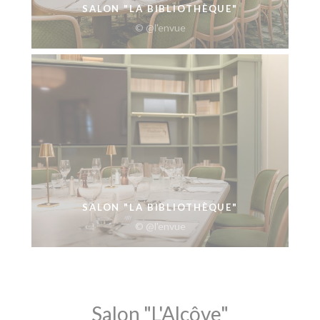
SALON "LA BIBLIOTHÈQUE"
© @l'envue
SALON "LA BIBLIOTHÈQUE"
© @l'envue
Salon "L'Alcôve"