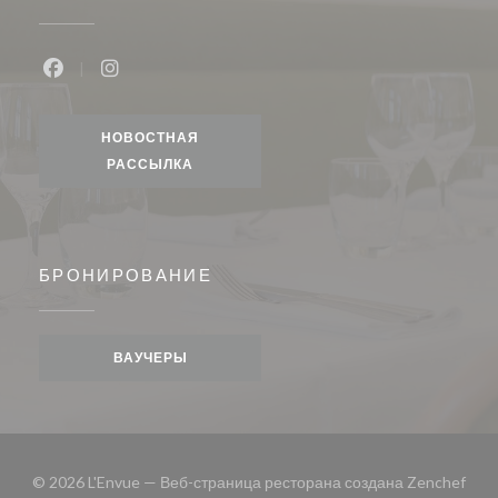
Facebook ((открывается в новом окне))
Instagram ((открывается в новом окне))
НОВОСТНАЯ
РАССЫЛКА
БРОНИРОВАНИЕ
ВАУЧЕРЫ
((от
© 2026 L'Envue — Веб-страница ресторана создана
Zenchef