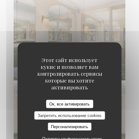
Этот сайт использует
SALON "LES GLACES"
кукис и позволяет вам
© @l'envue
контролировать сервисы
которые вы хотите
активировать
Ок, все активировать
Запретить использование cookies
Персонализировать
Политика конфиденциальности