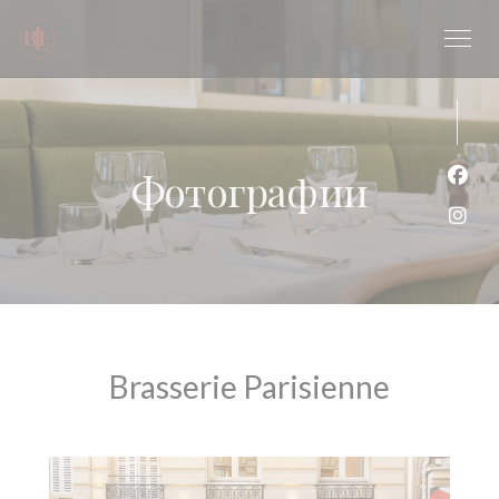
Панель управления cookies
Фотографии
Face
Inst
Brasserie Parisienne