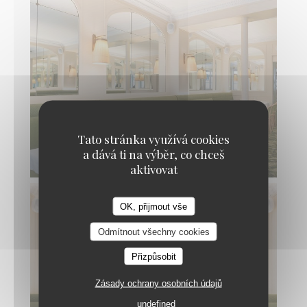
Tato stránka využívá cookies
SALON "LES GLACES"
a dává ti na výběr, co chceš
© @l'envue
aktivovat
OK, přijmout vše
Odmítnout všechny cookies
Přizpůsobit
Zásady ochrany osobních údajů
undefined