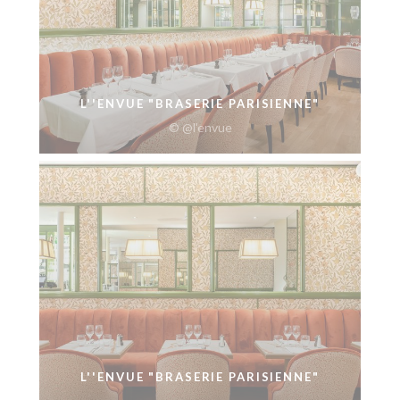
L''ENVUE "BRASERIE PARISIENNE"
© @l'envue
L''ENVUE "BRASERIE PARISIENNE"