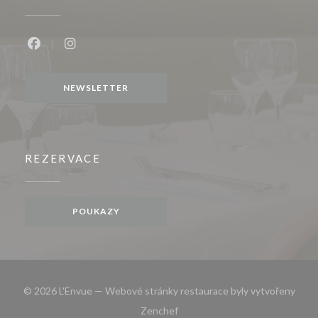
Facebook ((otevře se v novém okně))
Instagram ((otevře se v novém okně))
NEWSLETTER
REZERVACE
POUKAZY
© 2026 L'Envue — Webové stránky restaurace byly vytvořeny
((otevře se v novém okně))
Zenchef