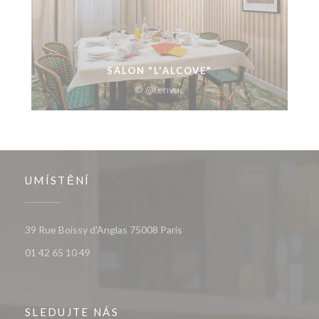
SALON "L'ALCOVE"
© @l'envue
UMÍSTĚNÍ
((otevře se v novém okně))
39 Rue Boissy d'Anglas 75008 Paris
01 42 65 10 49
SLEDUJTE NÁS