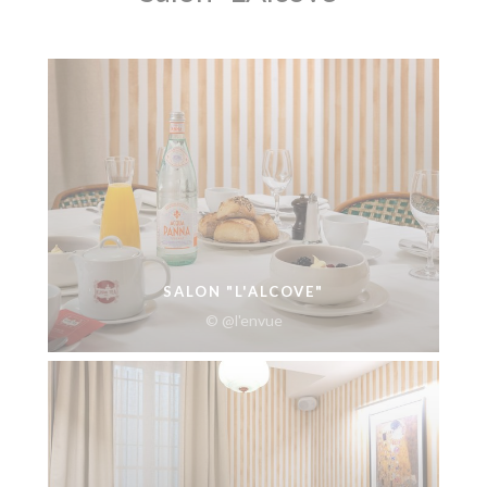
SALON "L'ALCOVE"
© @l'envue