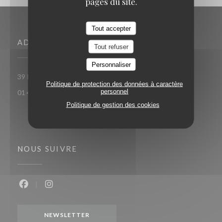
pages du site.
Tout accepter
ADRESSE
Tout refuser
Personnaliser
((ouvre une nouvelle fenêtre))
39 Rue Boissy d'Anglas 75008 Paris
Politique de protection des données à caractère
personnel
01 42 65 10 49
Politique de gestion des cookies
NOUS SUIVRE
Facebook ((ouvre une nouvelle fenêtre))
Instagram ((ouvre une nouvelle fenêtre))
NEWSLETTER