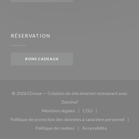
RÉSERVATION
BONS CADEAUX
© 2026 L'Envue — Création de site internet restaurant avec
((ouvre une nouvelle fenêtre))
Zenchef
Mentions légales
CGU
((ouvre une nouvelle fenêtre))
((ouvre une nouvelle fen
Politique de protection des données à caractère personnel
((ouvre une nouvelle fenêtre))
Politique de cookies
Accessibilite
((ouvre une nouvelle fenêtre))
((ouvre une nouvelle fe