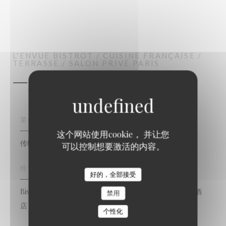
L'ENVUE
BISTROT / CUISINE FRANÇAISE /
TERRASSE / SALON PRIVÉ
PARIS
一般信息
菜肴
这个网站使用cookie， 并让您
传统美食, 新鲜产品, 自制
可以控制想要激活的内容。
经营类型
好的，全部接受
Bistrot / Cuisine Française / Terrasse / Salon privé, 啤酒
禁用
店
个性化